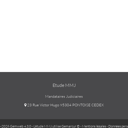
Etude MMJ
Mandataires Judiciaires
23 Rue Victor Hugo 95304 PONTOISE CEDEX
-2026 Gemweb 4.3.0
- L'étude MMJ utilise
Gemarcur ©
-
Mentions légales
-
Données pers