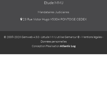
Etude MMJ
Mandataires Judiciaires
23 Rue Victor Hugo 95304 PONTOISE CEDEX
© 2008-2026 Gemweb 4.3.0
- L'étude MMJ utilise
Gemarcur ©
-
Mentions légales
-
Données personnelles
Conception/Réalisation
Atlantic Log