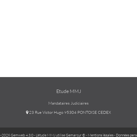
Etude MMJ
Mandataires Judiciaires
23 Rue Victor Hugo 95304 PONTOISE CEDEX
-2026 Gemweb 4.3.0
- L'étude MMJ utilise
Gemarcur ©
-
Mentions légales
-
Données pers