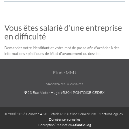
Vous êtes salarié d'une entreprise
en difficulté
Demandez votre identifiant et votre mot de passe afin d'accéder à des
informations spécifiques de l'état d'avancement du dossier.
Etude MMJ
Mandataires Judiciaires
23 Rue Victor Hugo 95304 PONTOISE CEDEX
© 2008-2026 Gemweb 4.3.0
- L'étude MMJ utilise
Gemarcur ©
-
Mentions légales
-
Données personnelles
Conception/Réalisation
Atlantic Log