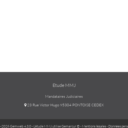
Etude MMJ
Mandataires Judiciaires
23 Rue Victor Hugo 95304 PONTOISE CEDEX
-2026 Gemweb 4.3.0
- L'étude MMJ utilise
Gemarcur ©
-
Mentions légales
-
Données pers