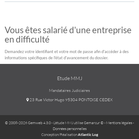
Vous êtes salarié d'une entreprise
en difficulté
Demandez votre identifiant et votre mot de passe afin d'accéder à des
informations spécifiques de l'état d'avancement du dossier.
Etude MMJ
Mandataires Judiciaires
23 Rue Victor Hugo 95304 PONTOISE CEDEX
© 2008-2026 Gemweb 4.3.0
- L'étude MMJ utilise
Gemarcur ©
-
Mentions légales
-
Données personnelles
Conception/Réalisation
Atlantic Log