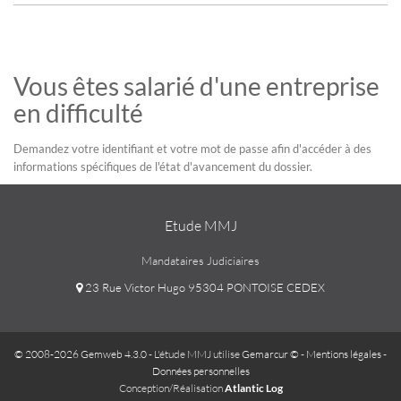
Vous êtes salarié d'une entreprise
en difficulté
Demandez votre identifiant et votre mot de passe afin d'accéder à des
informations spécifiques de l'état d'avancement du dossier.
Etude MMJ
Mandataires Judiciaires
23 Rue Victor Hugo 95304 PONTOISE CEDEX
© 2008-2026 Gemweb 4.3.0
- L'étude MMJ utilise
Gemarcur ©
-
Mentions légales
-
Données personnelles
Conception/Réalisation
Atlantic Log