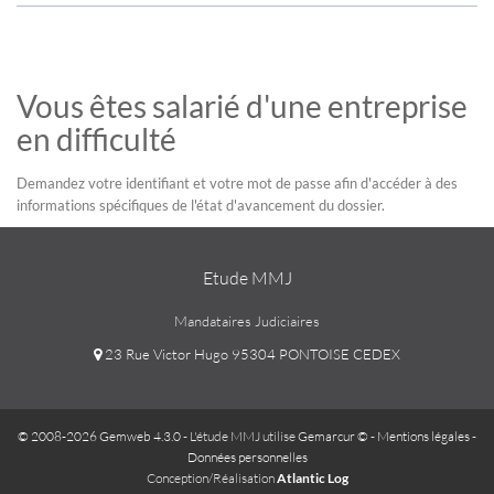
Vous êtes salarié d'une entreprise
en difficulté
Demandez votre identifiant et votre mot de passe afin d'accéder à des
informations spécifiques de l'état d'avancement du dossier.
Etude MMJ
Mandataires Judiciaires
23 Rue Victor Hugo 95304 PONTOISE CEDEX
© 2008-2026 Gemweb 4.3.0
- L'étude MMJ utilise
Gemarcur ©
-
Mentions légales
-
Données personnelles
Conception/Réalisation
Atlantic Log