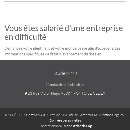
Vous êtes salarié d'une entreprise
en difficulté
Demandez votre identifiant et votre mot de passe afin d'accéder à des
informations spécifiques de l'état d'avancement du dossier.
Etude MMJ
Mandataires Judiciaires
23 Rue Victor Hugo 95304 PONTOISE CEDEX
© 2008-2026 Gemweb 4.3.0
- L'étude MMJ utilise
Gemarcur ©
-
Mentions légales
-
Données personnelles
Conception/Réalisation
Atlantic Log