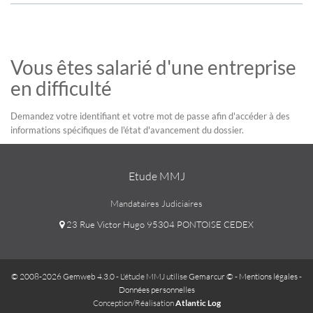
Vous êtes salarié d'une entreprise
en difficulté
Demandez votre identifiant et votre mot de passe afin d'accéder à des
informations spécifiques de l'état d'avancement du dossier.
Etude MMJ
Mandataires Judiciaires
23 Rue Victor Hugo 95304 PONTOISE CEDEX
© 2008-2026 Gemweb 4.3.0
- L'étude MMJ utilise
Gemarcur ©
-
Mentions légales
-
Données personnelles
Conception/Réalisation
Atlantic Log