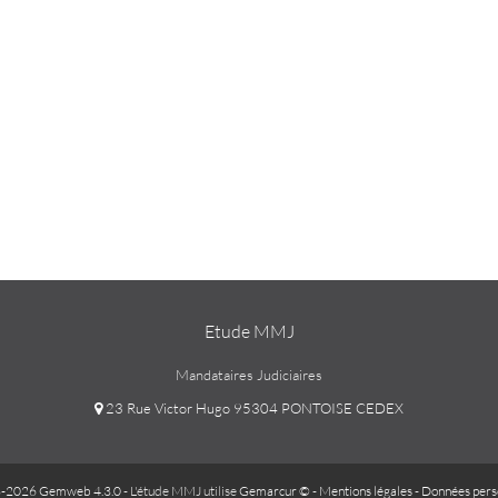
Etude MMJ
Mandataires Judiciaires
23 Rue Victor Hugo 95304 PONTOISE CEDEX
-2026 Gemweb 4.3.0
- L'étude MMJ utilise
Gemarcur ©
-
Mentions légales
-
Données pers