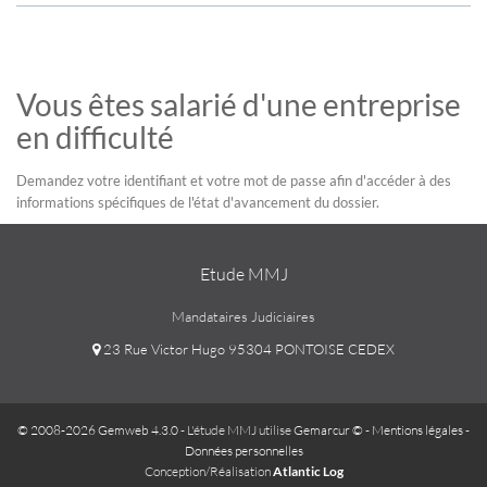
Vous êtes salarié d'une entreprise
en difficulté
Demandez votre identifiant et votre mot de passe afin d'accéder à des
informations spécifiques de l'état d'avancement du dossier.
Etude MMJ
Mandataires Judiciaires
23 Rue Victor Hugo 95304 PONTOISE CEDEX
© 2008-2026 Gemweb 4.3.0
- L'étude MMJ utilise
Gemarcur ©
-
Mentions légales
-
Données personnelles
Conception/Réalisation
Atlantic Log