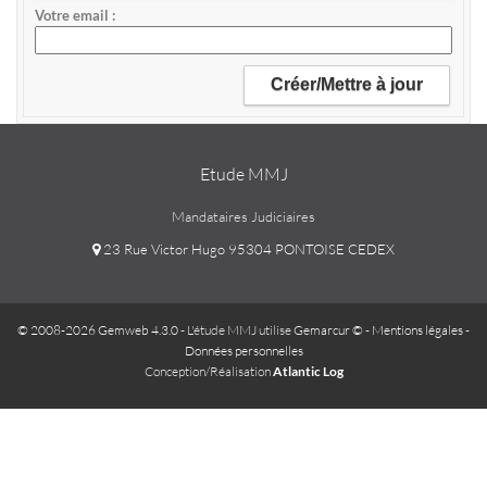
Votre email
Etude MMJ
Mandataires Judiciaires
23 Rue Victor Hugo 95304 PONTOISE CEDEX
© 2008-2026 Gemweb 4.3.0
- L'étude MMJ utilise
Gemarcur ©
-
Mentions légales
-
Données personnelles
Conception/Réalisation
Atlantic Log