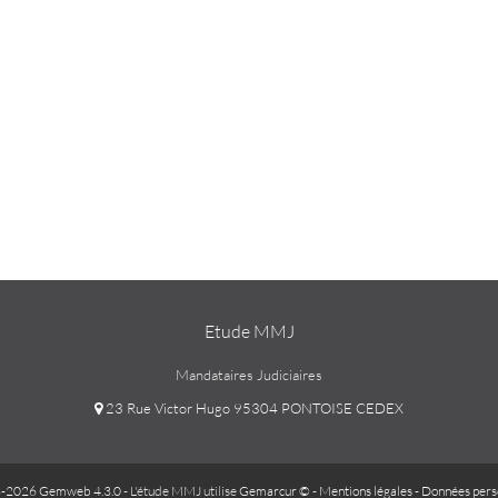
Etude MMJ
Mandataires Judiciaires
23 Rue Victor Hugo 95304 PONTOISE CEDEX
-2026 Gemweb 4.3.0
- L'étude MMJ utilise
Gemarcur ©
-
Mentions légales
-
Données pers