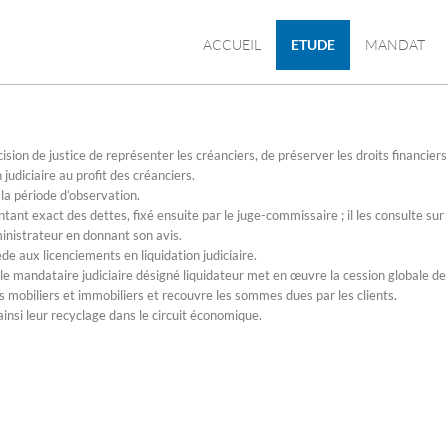
ACCUEIL
ETUDE
MANDAT
ision de justice de représenter les créanciers, de préserver les droits financiers
 judiciaire au profit des créanciers.
la période d’observation.
ontant exact des dettes, fixé ensuite par le juge-commissaire ; il les consulte sur 
inistrateur en donnant son avis.
e aux licenciements en liquidation judiciaire.
le mandataire judiciaire désigné liquidateur met en œuvre la cession globale de
fs mobiliers et immobiliers et recouvre les sommes dues par les clients.
ainsi leur recyclage dans le circuit économique.