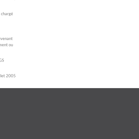
e chargé
ervenant
ement ou
AGS
illet 2005