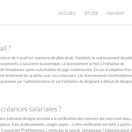
ACCUEIL
ETUDE
MANDAT
il ?
 contrat de travail est maintenu de plein droit. Toutefois, le redressement durabl
nciements à caractère économique. Le licenciement se fait à l’initiative de
ut, de l’employeur après autorisation du juge-commissaire. En cas d’adoption d’un
nt échelonné de sa dette avec ses créanciers. Les licenciements éventuelleme
prononcé par l’administrateur et sur l’initiative du dirigeant à défaut de désign
réances salariales ?
e judiciaire désigné procède à la vérification des sommes qui vous sont dues a
pture, frais professionnels, congés payés... Cette vérification est faite à partir 
Conseil des Prud’hommes..) remis par le salarié, l’employeur, l’administrateur ju