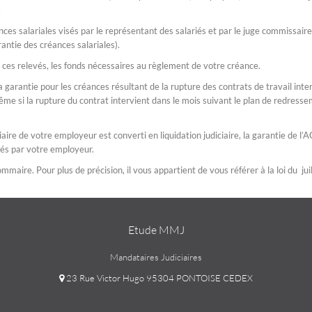
.
ces salariales visés par le représentant des salariés et par le juge commissair
rantie des créances salariales).
 ces relevés, les fonds nécessaires au règlement de votre créance.
 garantie pour les créances résultant de la rupture des contrats de travail int
ême si la rupture du contrat intervient dans le mois suivant le plan de redress
aire de votre employeur est converti en liquidation judiciaire, la garantie de l’
és par votre employeur.
mmaire. Pour plus de précision, il vous appartient de vous référer à la loi du ju
Etude MMJ
Mandataires Judiciaires
23 Rue Victor Hugo 95304 PONTOISE CEDEX