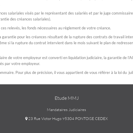
.
ces salariales visés par le représentant des salariés et par le juge commissair
rantie des créances salariales).
 ces relevés, les fonds nécessaires au règlement de votre créance.
 garantie pour les créances résultant de la rupture des contrats de travail int
ême si la rupture du contrat intervient dans le mois suivant le plan de redress
aire de votre employeur est converti en liquidation judiciaire, la garantie de l’
és par votre employeur.
mmaire. Pour plus de précision, il vous appartient de vous référer à la loi du ju
Etude MMJ
Mandataires Judiciaires
23 Rue Victor Hugo 95304 PONTOISE CEDEX