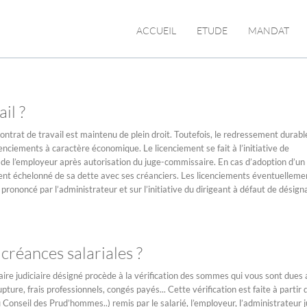
ACCUEIL
ETUDE
MANDAT
il ?
 contrat de travail est maintenu de plein droit. Toutefois, le redressement durabl
nciements à caractère économique. Le licenciement se fait à l’initiative de
ut, de l’employeur après autorisation du juge-commissaire. En cas d’adoption d’un
nt échelonné de sa dette avec ses créanciers. Les licenciements éventuelleme
prononcé par l’administrateur et sur l’initiative du dirigeant à défaut de désign
réances salariales ?
e judiciaire désigné procède à la vérification des sommes qui vous sont dues a
pture, frais professionnels, congés payés... Cette vérification est faite à partir 
Conseil des Prud’hommes..) remis par le salarié, l’employeur, l’administrateur ju