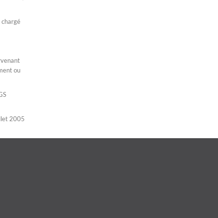
e chargé
ervenant
ement ou
AGS
illet 2005